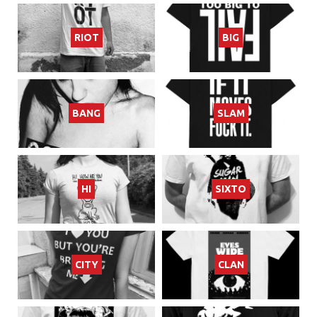
RIOT
BIG
BANG
SLAM
HI
SIXTO
CITY
CLAN