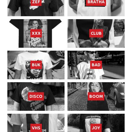
ZEF
BRATHA
XXX
CLUB
BUK
BAD
DISCO
BOOM
VHS
JOY