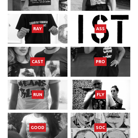
RAY
ASS
CAST
PRO
RUN
FLY
GOOD
SOC