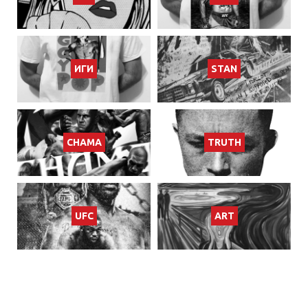
ИГИ
STAN
CHAMA
TRUTH
UFC
ART