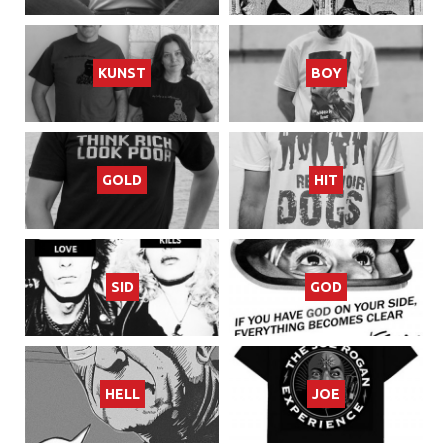
KUNST
BOY
GOLD
HIT
SID
GOD
HELL
JOE