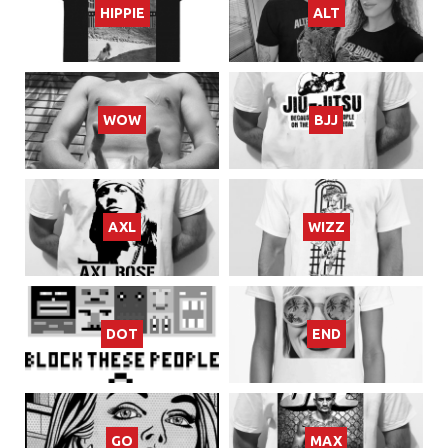
HIPPIE
ALT
WOW
BJJ
AXL
WIZZ
DOT
END
GO
MAX