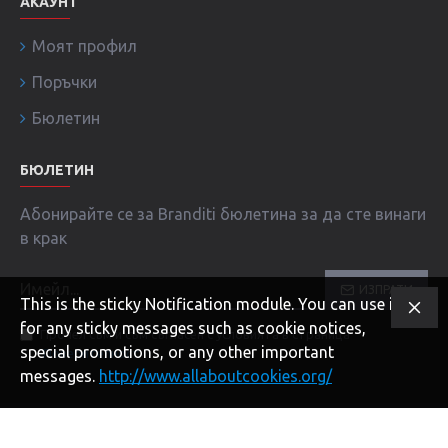
АКАУНТ
Моят профил
Поръчки
Бюлетин
БЮЛЕТИН
Абонирайте се за Branditi бюлетина за да сте винаги
в крак
ИЗПРАТИ
This is the sticky Notification module. You can use it
for any sticky messages such as cookie notices,
Прочел съм и съм съгласен с условията в страница
special promotions, or any other important
Поверителност
!
messages.
http://www.allaboutcookies.org/
Copyright © 2020, BRANDITI.COM, Всички права запазени!