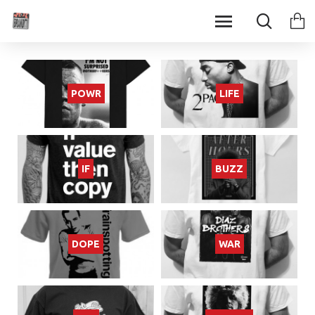
POWR
LIFE
IF
BUZZ
DOPE
WAR