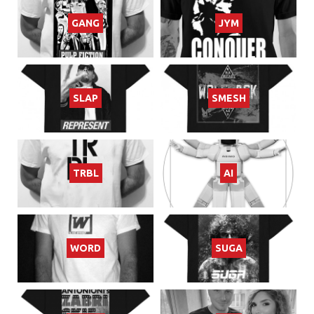
GANG
JYM
SLAP
SMESH
TRBL
AI
WORD
SUGA