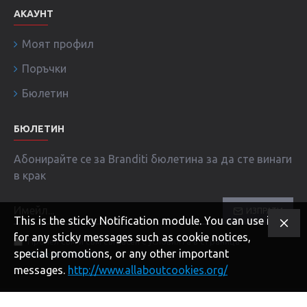
АКАУНТ
Моят профил
Поръчки
Бюлетин
БЮЛЕТИН
Абонирайте се за Branditi бюлетина за да сте винаги
в крак
ИЗПРАТИ
This is the sticky Notification module. You can use it
for any sticky messages such as cookie notices,
Прочел съм и съм съгласен с условията в страница
special promotions, or any other important
Поверителност
!
messages.
http://www.allaboutcookies.org/
Copyright © 2020, BRANDITI.COM, Всички права запазени!