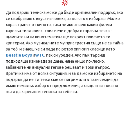
Да подариш тениска може да бъде оригинален подарък, ако
се съобразиш с вкуса на човека, за когото я избираш. Малко
хора странят от киното, така че ако знаеш какви филми
харесва твоя човек, това вече е добра отправна точка -
щампите ни на кинотематика ще покрият повечето ти
критерии. Ако музикалните му пристрастия също не са тайна
за теб, и знаеш че си пада по ретро хип-хип класици като
Beastie Boys
и
WTC
, пак си уреден. Ако пък търсиш
подходяща изненада за дама, няма нищо по-лесно,
забавните ни визуални гегове решават и този въпрос.
Вратичка има от всяка ситуация, и за да може избирането на
подарък да не ти тежи сме се погрижили в тази секция да
имаш немалък избор от предложения, а също и за това по
пътя да харесаш и тениска за себе си.