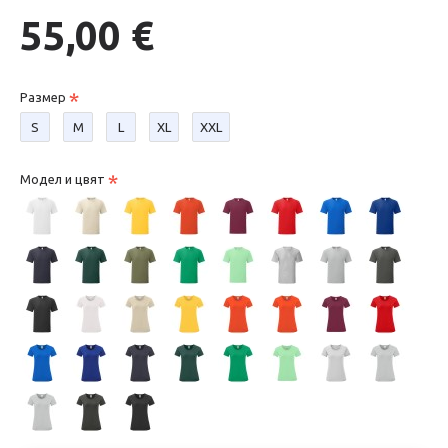
55,00 €
Размер
S
М
L
XL
XXL
Модел и цвят