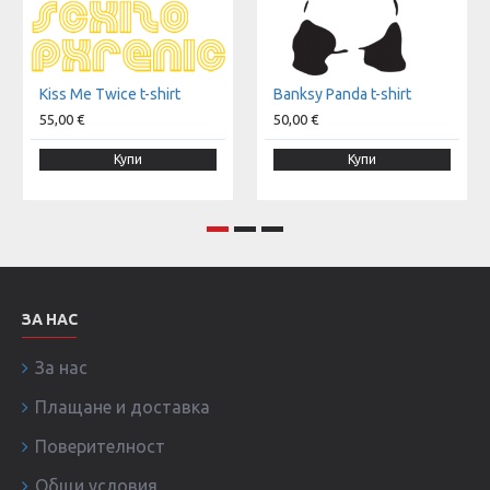
Kiss Мe Тwice t-shirt
Banksy Panda t-shirt
55,00 €
50,00 €
Купи
Купи
ЗА НАС
За нас
Плащане и доставка
Поверителност
Общи условия