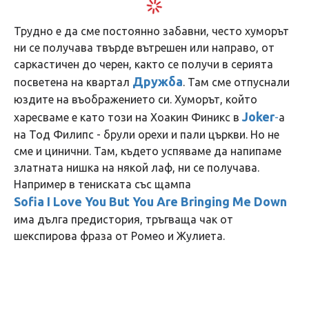
Трудно е да сме постоянно забавни, често хуморът
ни се получава твърде вътрешен или направо, от
саркастичен до черен, както се получи в серията
Дружба
посветена на квартал
. Там сме отпуснали
юздите на въображението си. Хуморът, който
Joker
харесваме е като този на Хоакин Финикс в
-
а
на Тод Филипс - брули орехи и пали църкви. Но не
сме и цинични. Там, където успяваме да напипаме
златната нишка на някой лаф, ни се получава.
Например в тениската със щампа
Sofia I Love You But You Are Bringing Me Down
има дълга предистория, тръгваща чак от
шекспирова фраза от Ромео и Жулиета.