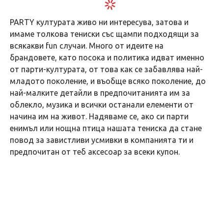
PARTY културата живо ни интересува, затова и
имаме толкова тениски със щампи подходящи за
всякакви fun случаи. Много от идеите на
брандовете, като посока и политика идват именно
от парти-културата, от това как се забавлява най-
младото поколение, и въобще всяко поколение, до
най-малките детайли в предпочитанията им за
облекло, музика и всички останали елементи от
начина им на живот. Надяваме се, ако си парти
енимъл или нощна птица нашата тениска да стане
повод за завистливи усмивки в компанията ти и
предпочитан от теб аксесоар за всеки купон.