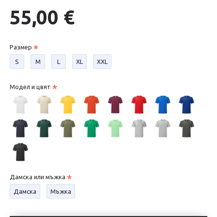
55,00 €
Размер
S
М
L
XL
XXL
Модел и цвят
Дамска или мъжка
Дамска
Мъжка