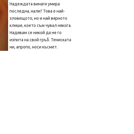
Надеждата винаги умира
последна, нали? Това е най-
зловещото, но и най вярното
клише, което съм чувал някога.
Надявам се никой да не го
изпита на свой гръб. Тениската
ни, апропо, носи късмет.