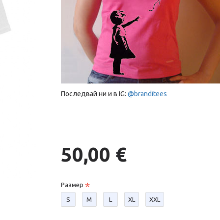
Последвай ни и в IG:
@branditees
50,00 €
Размер
S
М
L
XL
XXL