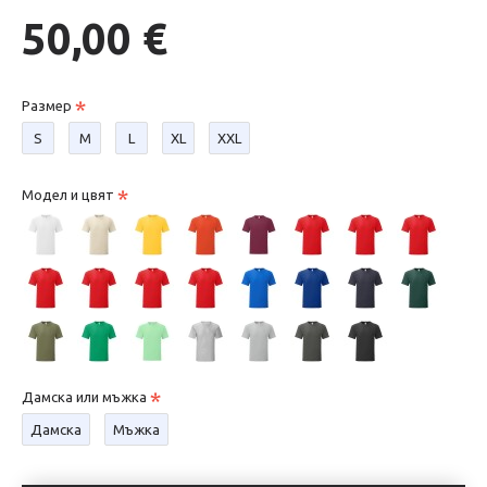
50,00 €
Размер
S
М
L
XL
XXL
Модел и цвят
Дамска или мъжка
Дамска
Мъжка