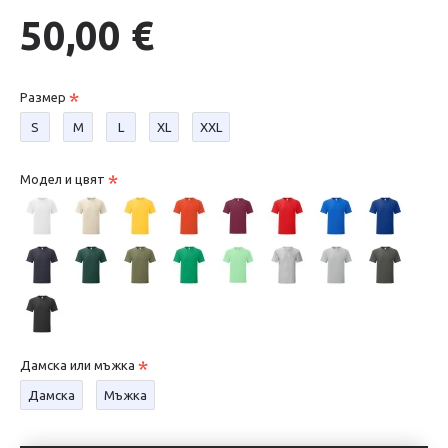
50,00 €
Размер
S
М
L
XL
XXL
Модел и цвят
Дамска или мъжка
Дамска
Мъжка