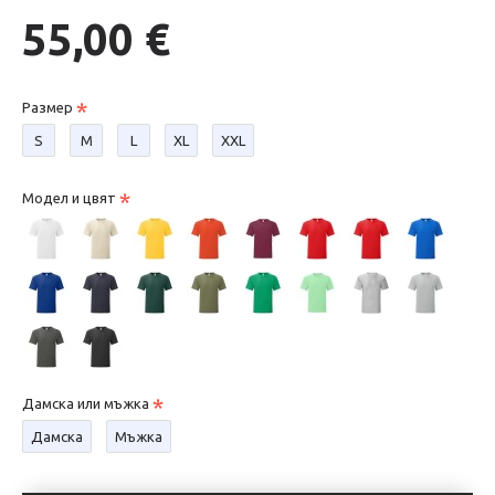
55,00 €
Размер
S
М
L
XL
XXL
Модел и цвят
Дамска или мъжка
Дамска
Мъжка