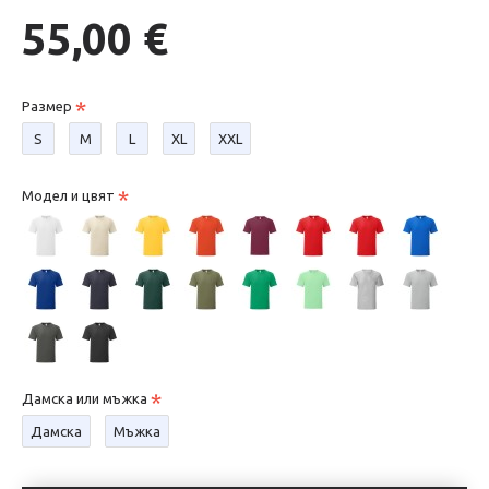
55,00 €
Размер
S
М
L
XL
XXL
Модел и цвят
Дамска или мъжка
Дамска
Мъжка