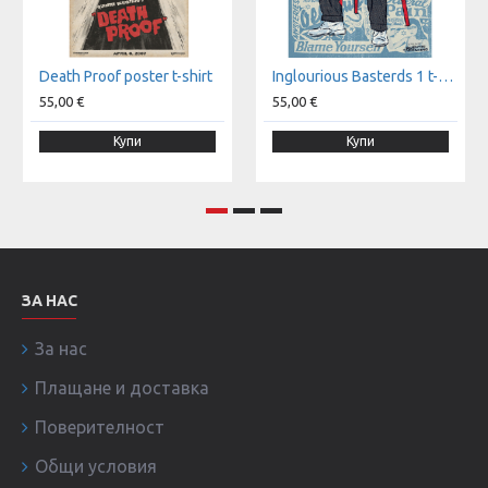
Death Proof poster t-shirt
Inglourious Basterds 1 t-shirt
55,00 €
55,00 €
Купи
Купи
ЗА НАС
За нас
Плащане и доставка
Поверителност
Общи условия