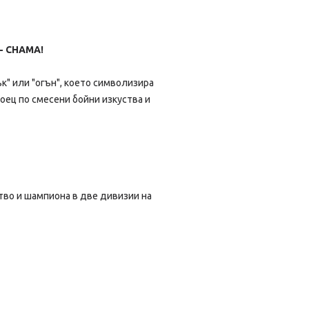
- CHAMA!
к" или "огън", което символизира
боец по смесени бойни изкуства и
тво и шампиона в две дивизии на