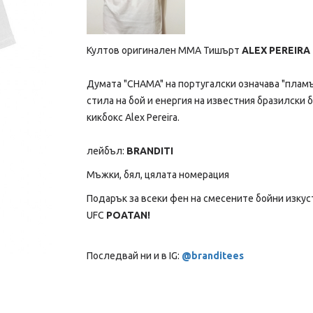
Култов оригинален MMA Тишърт
ALEX PEREIRA 
Думата "CHAMA" на португалски означава "пламъ
стила на бой и енергия на известния бразилски 
кикбокс Alex Pereira.
лейбъл:
BRANDITI
Мъжки, бял, цялата номерация
Подарък за всеки фен на смесените бойни изкус
UFC
POATAN!
Последвай ни и в IG:
@branditees