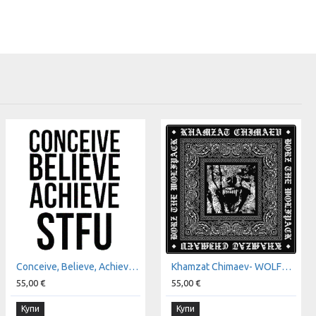
Conceive, Believe, Achieve, Shut the Fuck Up - Michael Bisping t-shirt
Khamzat Chimaev- WOLFPACK t-shirt
55,00 €
55,00 €
Купи
Купи