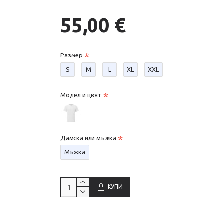
55,00 €
Размер
S
М
L
XL
XXL
Модел и цвят
Дамска или мъжка
Мъжка
КУПИ