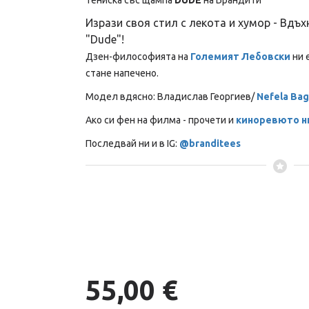
Тениска със щампа
DUDE
на Брандити
Изрази своя стил с лекота и хумор - Вдъх
"Dude"!
Дзен-философията на
Големият Лебовски
ни 
стане напечено.
Модел вдясно: Владислав Георгиев/
Nefela Bag
Ако си фен на филма - прочети и
киноревюто н
Последвай ни и в IG:
@branditees
55,00 €