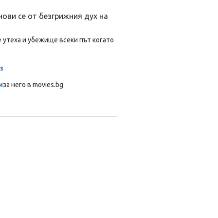
нови се от безгрижния дух на
е утеха и убежище всеки път когато
s
и
за него в movies.bg