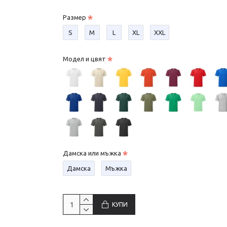
Размер
S
М
L
XL
XXL
Модел и цвят
Дамска или мъжка
Дамска
Мъжка
КУПИ