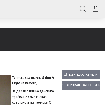
ТАБЛИЦА С РАЗМЕРИ
Тениска със щампа
Shine A
Light
на Branditi,
ЗАПИТВАНЕ ЗА ПРОДУКТА
За да блестиш на дансинга
трябва не само гъвкав
кръст, но и яка тениска. С