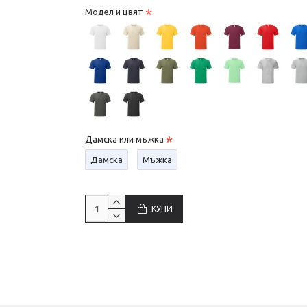
Модел и цвят
Дамска или мъжка
Дамска
Мъжка
КУПИ