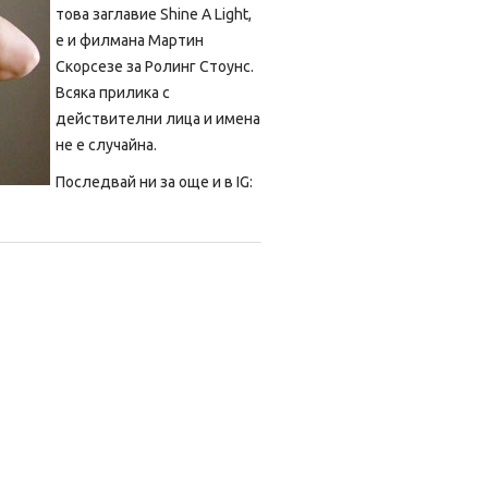
това заглавие Shine A Light,
e и филмана Мартин
Скорсезе за Ролинг Стоунс.
Всяка прилика с
действителни лица и имена
не е случайна.
Последвай ни за още и в IG: