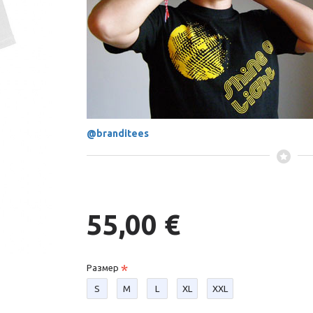
@branditees
55,00 €
Размер
S
М
L
XL
XXL