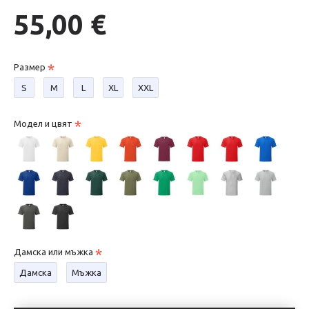
55,00 €
Размер
S
М
L
XL
XXL
Модел и цвят
Дамска или мъжка
Дамска
Мъжка