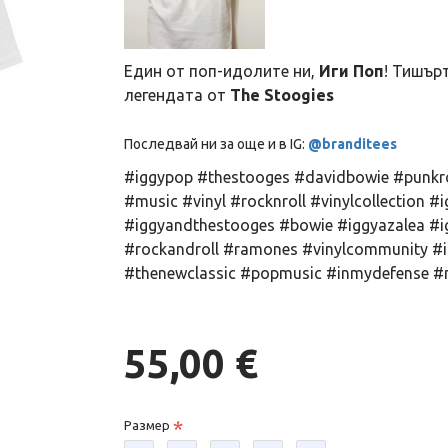
Един от поп-идолите ни,
Иги Поп
! Тишър
легендата от
The Stoogies
Последвай ни за още и в IG:
@branditees
#iggypop #thestooges #davidbowie #punkr
#music #vinyl #rocknroll #vinylcollection #
#iggyandthestooges #bowie #iggyazalea #i
#rockandroll #ramones #vinylcommunity #
#thenewclassic #popmusic #inmydefense #n
55,00 €
Размер