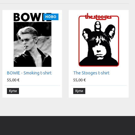
НОВО
BOWIE - Smoking t-shirt
The Stooges t-shirt
55,00 €
55,00 €
Купи
Купи