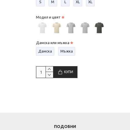
S
М
L
XL
XL
Модел и цвят
Дамска или мъжка
Дамска
Мъжка
КУПИ
ПОДОБНИ