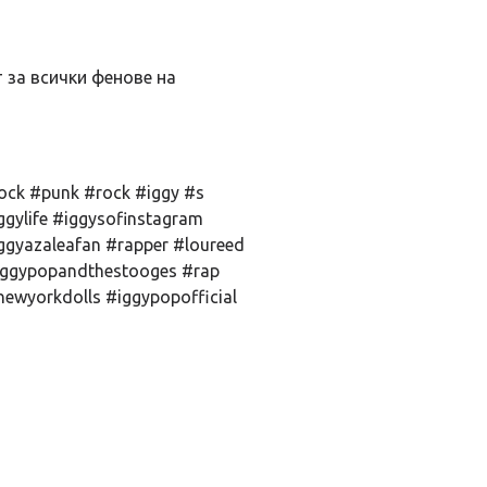
т за всички фенове на
ock #punk #rock #iggy #s
iggylife #iggysofinstagram
ggyazaleafan #rapper #loureed
iggypopandthestooges #rap
ewyorkdolls #iggypopofficial