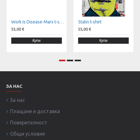
Work Is Disease-Marx t-shirt
Stalin t-shirt
55,00 €
55,00 €
Купи
Купи
ЗА НАС
За нас
Плащане и доставка
Поверителност
Общи условия