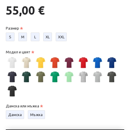
55,00 €
Размер
S
М
L
XL
XXL
Модел и цвят
Дамска или мъжка
Дамска
Мъжка