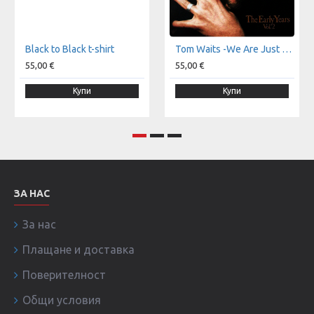
Black to Black t-shirt
Tom Waits -We Are Just Monkeys With Money And Guns t-shirt
55,00 €
55,00 €
Купи
Купи
ЗА НАС
За нас
Плащане и доставка
Поверителност
Общи условия