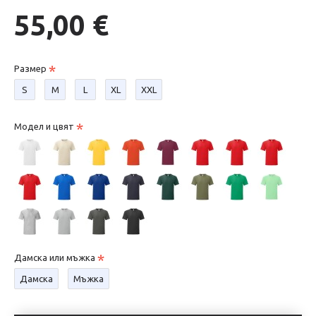
55,00 €
Размер
S
М
L
XL
XXL
Модел и цвят
Дамска или мъжка
Дамска
Мъжка