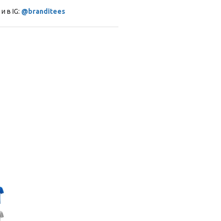
и в IG:
@branditees