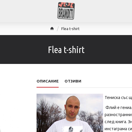
Flea t-shirt
Flea t-shirt
ОПИСАНИЕ
ОТЗИВИ
Тениска със 
Флий е гениал
разностранни 
след книга. З
инстаграма си.