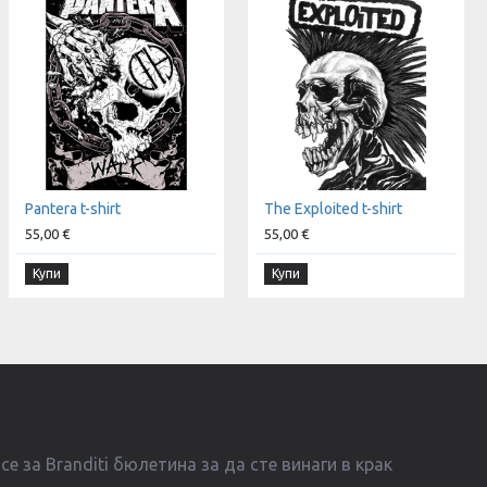
Pantera t-shirt
The Exploited t-shirt
55,00 €
55,00 €
Купи
Купи
е за Branditi бюлетина за да сте винаги в крак