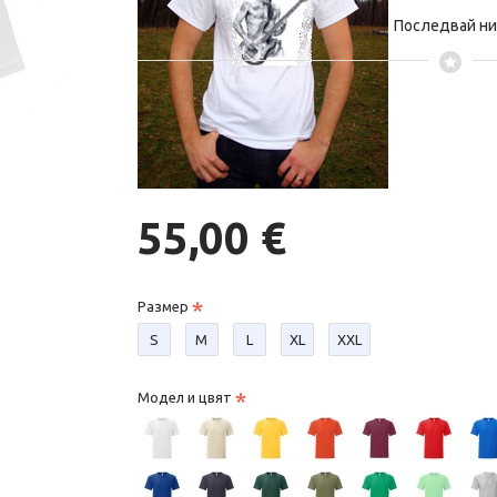
Последвай ни 
55,00 €
Размер
S
М
L
XL
XXL
Модел и цвят