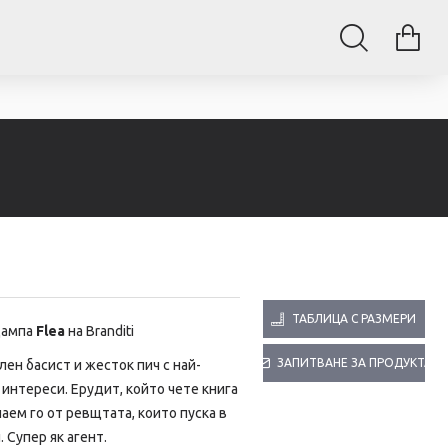
ТАБЛИЦА С РАЗМЕРИ
щампа
Flea
на Branditi
ЗАПИТВАНЕ ЗА ПРОДУКТА
ен басист и жесток пич с най-
интереси. Ерудит, който чете книга
наем го от ревщтата, които пуска в
 Супер як агент.