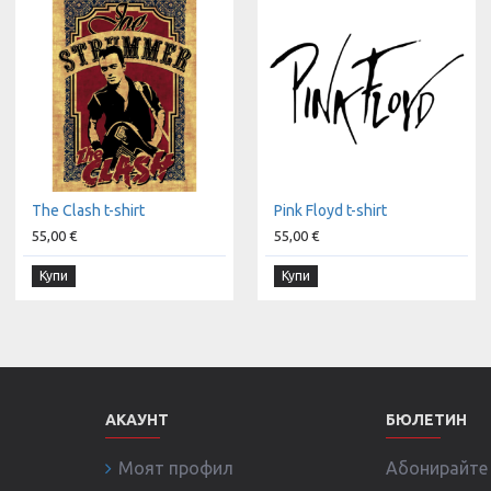
The Clash t-shirt
Pink Floyd t-shirt
55,00 €
55,00 €
Купи
Купи
АКАУНТ
БЮЛЕТИН
Моят профил
Абонирайте с