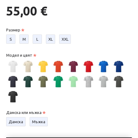
55,00 €
Размер
S
М
L
XL
XXL
Модел и цвят
Дамска или мъжка
Дамска
Мъжка