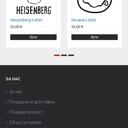
Heisenberg t-shirt
Nirvana t-shirt
55,00 €
55,00 €
Купи
Купи
ЗА НАС
За нас
Плащане и доставка
Поверителност
Общи условия