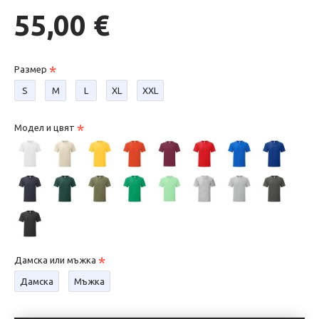
55,00 €
Размер
S
М
L
XL
XXL
Модел и цвят
Дамска или мъжка
Дамска
Мъжка