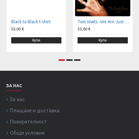
Black to Black t-shirt
Tom Waits -We Are Just Monkeys With Money And Guns t-shirt
55,00 €
55,00 €
Купи
Купи
ЗА НАС
За нас
Плащане и доставка
Поверителност
Общи условия