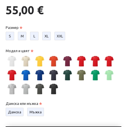
55,00 €
Размер
S
М
L
XL
XXL
Модел и цвят
Дамска или мъжка
Дамска
Мъжка