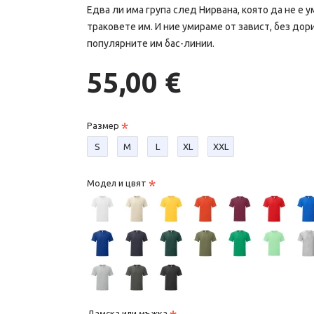
Едва ли има група след Нирвана, която да не е 
траковете им. И ние умираме от завист, без дор
популярните им бас-линии.
55,00 €
Размер
S
М
L
XL
XXL
Модел и цвят
Дамска или мъжка