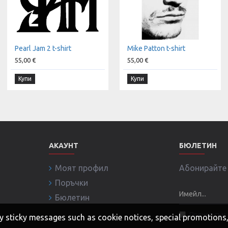
Pearl Jam 2 t-shirt
Mike Patton t-shirt
55,00 €
55,00 €
Купи
Купи
АКАУНТ
БЮЛЕТИН
Моят профил
Абонирайте с
Поръчки
Бюлетин
Прочел съм 
 any sticky messages such as cookie notices, special promotion