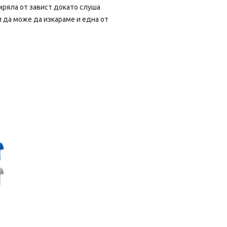
умряла от завист докато слуша
и да може да изкараме и една от