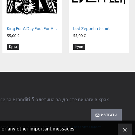
King For A Day Fool For A Lifetime t-shirt
Led Zeppelin t-shirt
55,00 €
55,00 €
Купи
Купи
е за Branditi бюлетина за да сте винаги в крак
ИЗПРАТИ
и съм съгласен с условията в страница
Поверителност
!
s, or any other important messages.