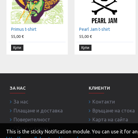
Primus t-shirt
Pearl Jam t-shirt
55,00 €
55,00 €
Купи
Купи
ЗА НАС
КЛИЕНТИ
За нас
Контакти
Плащане и доставка
Връщане на стока
Поверителност
Карта на сайта
Общи условия
This is the sticky Notification module. You can use it for