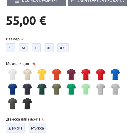
ТАБЛИЦА С РАЗМЕРИ
ЗАПИТВАНЕ ЗА ПРОДУКТА
55,00 €
Размер
S
М
L
XL
XXL
Модел и цвят
Дамска или мъжка
Дамска
Мъжка