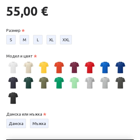
55,00 €
Размер
S
М
L
XL
XXL
Модел и цвят
Дамска или мъжка
Дамска
Мъжка