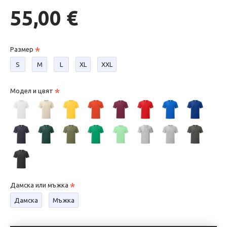
55,00 €
Размер
S
М
L
XL
XXL
Модел и цвят
Дамска или мъжка
Дамска
Мъжка