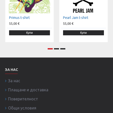
Primus t-shirt
Pearl Jam t-shirt
55,00 €
55,00 €
Купи
Купи
ЗА НАС
За нас
Плащане и доставка
Поверителност
Общи условия