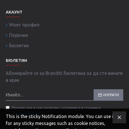
АКАУНТ
Моят профил
Поръчки
Бюлетин
БЮЛЕТИН
Абонирайте се за Branditi бюлетина за да сте винаги
в крак
ИЗПРАТИ
Прочел съм и съм съгласен с условията в страница
Поверителност
!
This is the sticky Notification module. You can use it
for any sticky messages such as cookie notices,