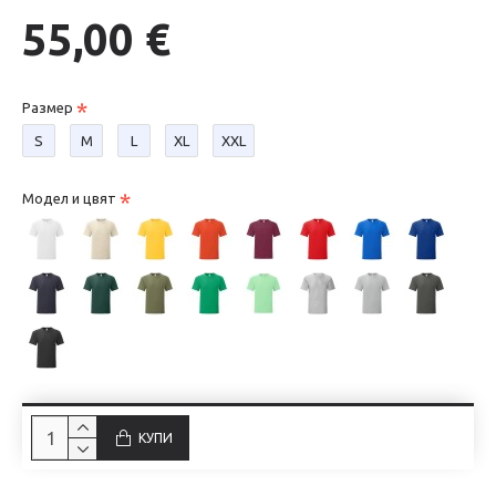
55,00 €
Размер
S
М
L
XL
XXL
Модел и цвят
КУПИ