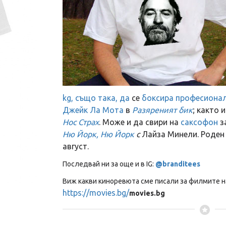
kg, също така, да
се
боксира професиона
Джейк Ла Мота
в
Разяреният бик
; както 
Нос Страх
. Може и да свири на
саксофон
з
Ню Йорк, Ню Йорк
с
Лайза Минели. Роден е
август.
Последвай ни за още и в IG:
@branditees
Виж какви киноревюта сме писали за филмите на
https://movies.bg/
movies.bg