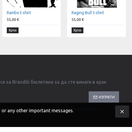
Rambo t-shirt
Raging Bull t-shirt
55,00 €
55,00 €
Купи
Купи
е за Branditi бюлетина за да сте винаги в крак
ИЗПРАТИ
и съм съгласен с условията в страница
Поверителност
!
s, or any other important messages.