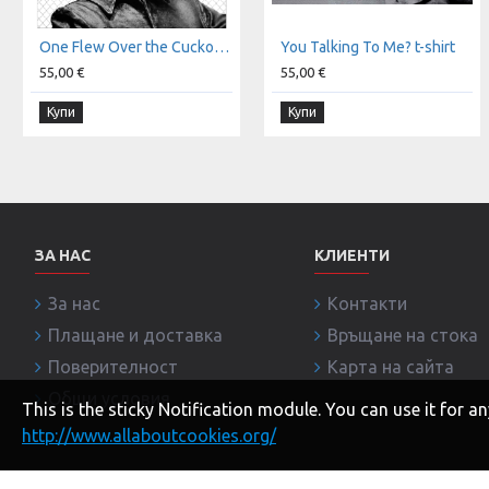
One Flew Over the Cuckoo's Nest t-shirt
You Talking To Me? t-shirt
55,00 €
55,00 €
Купи
Купи
ЗА НАС
КЛИЕНТИ
За нас
Контакти
Плащане и доставка
Връщане на стока
Поверителност
Карта на сайта
Общи условия
This is the sticky Notification module. You can use it for
http://www.allaboutcookies.org/