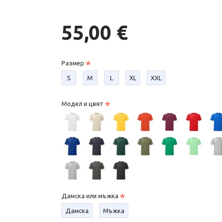
55,00 €
Размер
S
М
L
XL
XXL
Модел и цвят
Дамска или мъжка
Дамска
Мъжка