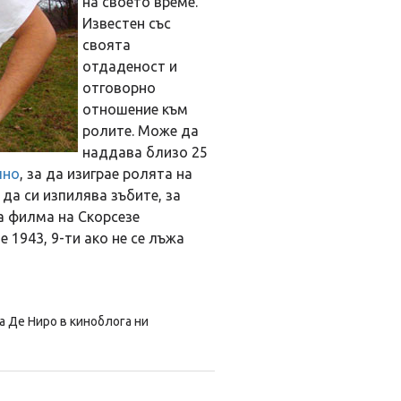
на своето време.
Известен със
своята
отдаденост и
отговорно
отношение към
ролите. Може да
наддава близо 25
лно
, за да изиграе ролята на
и да си изпилява зъбите, за
а филма на Скорсезе
 1943, 9-ти ако не се лъжа
 Де Ниро в киноблога ни