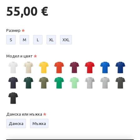
55,00 €
Размер
S
М
L
XL
XXL
Модел и цвят
Дамска или мъжка
Дамска
Мъжка