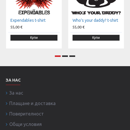
Expendables t-shirt
Who's your daddy? t-shirt
55,00 €
55,00 €
Купи
Купи
ЗА НАС
За нас
Плащане и доставка
Поверителност
Общи условия