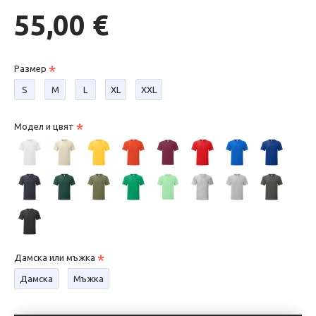
55,00 €
Размер
S
М
L
XL
XXL
Модел и цвят
Дамска или мъжка
Дамска
Мъжка