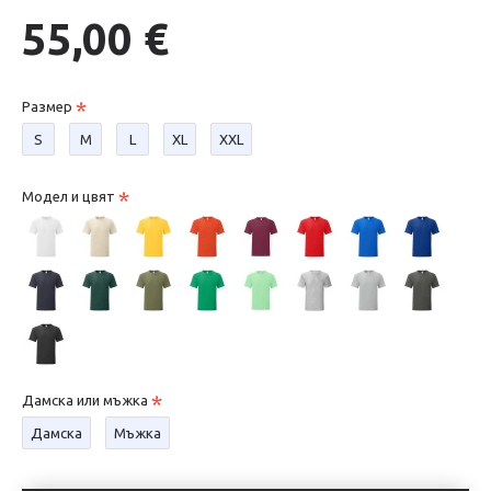
55,00 €
Размер
S
М
L
XL
XXL
Модел и цвят
Дамска или мъжка
Дамска
Мъжка