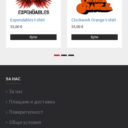
Expendables t-shirt
Clockwork Orange t-shirt
55,00 €
55,00 €
Купи
Купи
ЗА НАС
За нас
Плащане и доставка
Поверителност
Общи условия