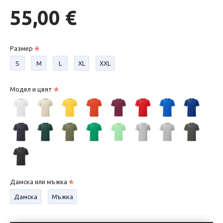
55,00 €
Размер
S
М
L
XL
XXL
Модел и цвят
Дамска или мъжка
Дамска
Мъжка