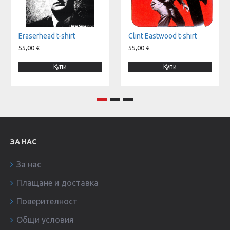
Eraserhead t-shirt
Clint Eastwood t-shirt
55,00 €
55,00 €
Купи
Купи
ЗА НАС
За нас
Плащане и доставка
Поверителност
Общи условия