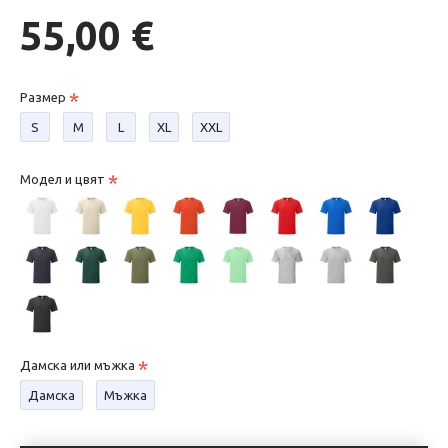
55,00 €
Размер
S
М
L
XL
XXL
Модел и цвят
Дамска или мъжка
Дамска
Мъжка