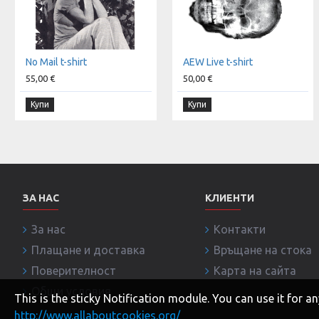
No Mail t-shirt
AEW Live t-shirt
55,00 €
50,00 €
Купи
Купи
ЗА НАС
КЛИЕНТИ
За нас
Контакти
Плащане и доставка
Връщане на стока
Поверителност
Карта на сайта
Общи условия
This is the sticky Notification module. You can use it for
http://www.allaboutcookies.org/