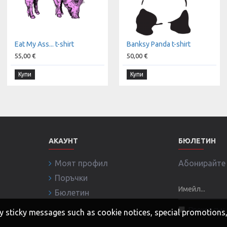
Eat My Ass... t-shirt
Banksy Panda t-shirt
55,00 €
50,00 €
Купи
Купи
АКАУНТ
БЮЛЕТИН
Моят профил
Абонирайте с
Поръчки
Бюлетин
Прочел съм 
 any sticky messages such as cookie notices, special promotion