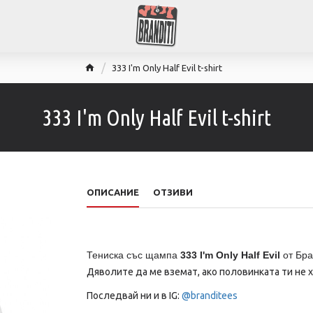
333 I'm Only Half Evil t-shirt
333 I'm Only Half Evil t-shirt
ОПИСАНИЕ
ОТЗИВИ
Тениска със щампа
333 I'm Only Half Evil
от Бра
Дяволите да ме вземат, ако половинката ти не х
Последвай ни и в IG:
@branditees