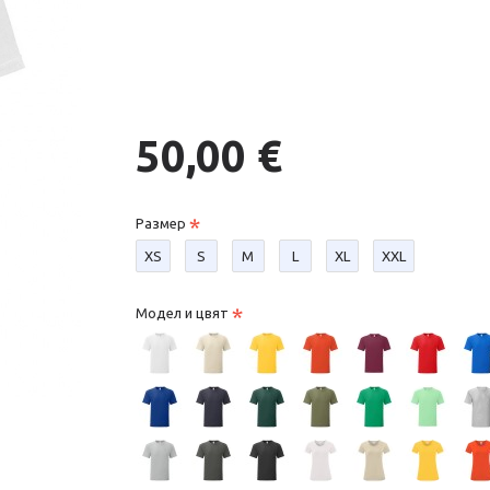
50,00 €
Размер
XS
S
М
L
XL
XXL
Модел и цвят