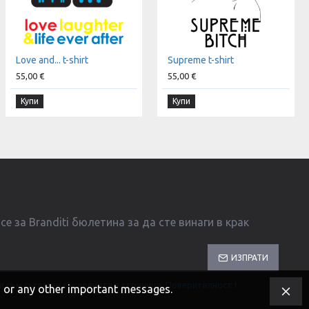
Love and... t-shirt
Supreme t-shirt
55,00 €
55,00 €
Купи
Купи
е за Branditi бюлетина за да сте винаги в крак
ИЗПРАТИ
и съм съгласен с условията в страница
Поверителност
!
s, or any other important messages.