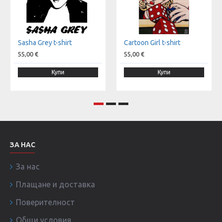
Sasha Grey t-shirt
Cartoon Girl t-shirt
55,00 €
55,00 €
Купи
Купи
ЗА НАС
За нас
Плащане и доставка
Поверителност
Общи условия