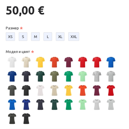
50,00 €
Размер
XS
S
М
L
XL
XXL
Модел и цвят