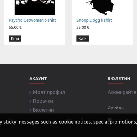
Psycho Catwoman t-shirt
Snoop Dogg t-shirt
55,00 €
55,00 €
Купи
Купи
АКАУНТ
БЮЛЕТИН
Моят профил
Абонирайте с
Поръчки
Бюлетин
Прочел съм 
 any sticky messages such as cookie notices, special promotion