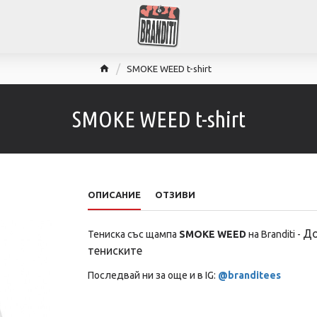
SMOKE WEED t-shirt
SMOKE WEED t-shirt
ОПИСАНИЕ
ОТЗИВИ
До
Тениска със щампа
SMOKE WEED
на Branditi -
тениските
Последвай ни за още и в IG:
@branditees