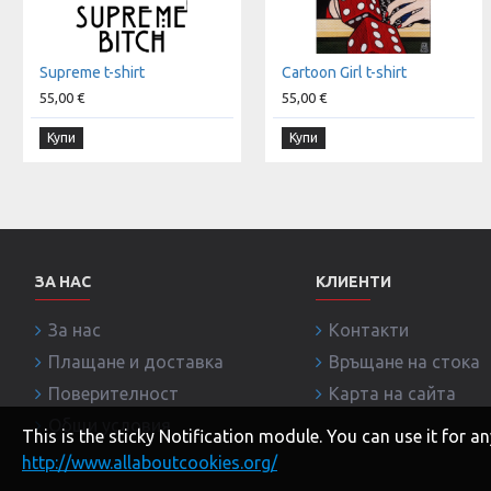
Supreme t-shirt
Cartoon Girl t-shirt
55,00 €
55,00 €
Купи
Купи
ЗА НАС
КЛИЕНТИ
За нас
Контакти
Плащане и доставка
Връщане на стока
Поверителност
Карта на сайта
Общи условия
This is the sticky Notification module. You can use it for
http://www.allaboutcookies.org/