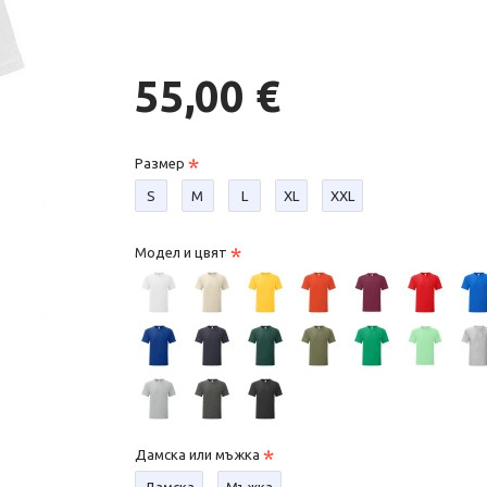
55,00 €
Размер
S
М
L
XL
XXL
Модел и цвят
Дамска или мъжка
Дамска
Мъжка