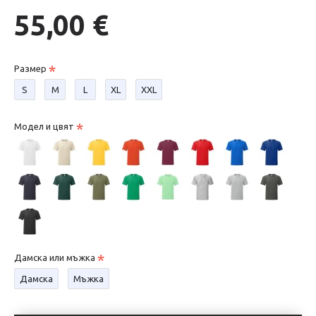
55,00 €
Размер
S
М
L
XL
XXL
Модел и цвят
Дамска или мъжка
Дамска
Мъжка