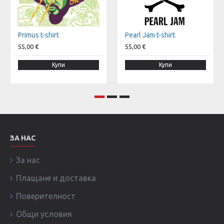
Primus t-shirt
Pearl Jam t-shirt
55,00 €
55,00 €
Купи
Купи
ЗА НАС
За нас
Плащане и доставка
Поверителност
Общи условия