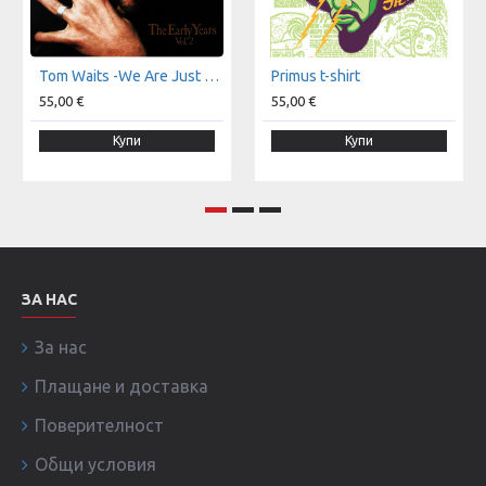
Tom Waits -We Are Just Monkeys With Money And Guns t-shirt
Primus t-shirt
55,00 €
55,00 €
Купи
Купи
ЗА НАС
За нас
Плащане и доставка
Поверителност
Общи условия