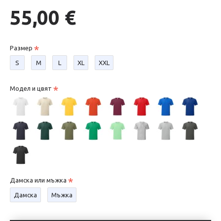
55,00 €
Размер
S
М
L
XL
XXL
Модел и цвят
Дамска или мъжка
Дамска
Мъжка