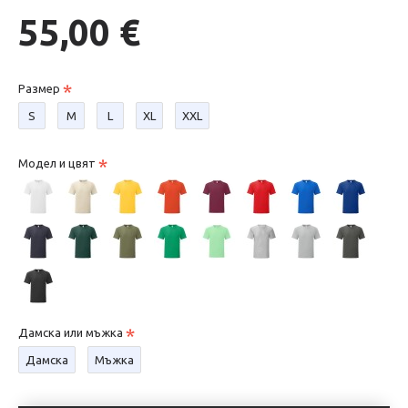
55,00 €
Размер
S
М
L
XL
XXL
Модел и цвят
Дамска или мъжка
Дамска
Мъжка