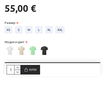
55,00 €
Размер
XS
S
М
L
XL
XXL
Модел и цвят
КУПИ