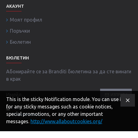
АКАУНТ
Моят профил
Поръчки
Бюлетин
БЮЛЕТИН
Абонирайте се за Branditi бюлетина за да сте винаги
в крак
ИЗПРАТИ
This is the sticky Notification module. You can use it
for any sticky messages such as cookie notices,
Прочел съм и съм съгласен с условията в страница
special promotions, or any other important
Поверителност
!
messages.
http://www.allaboutcookies.org/
Copyright © 2020, BRANDITI.COM, Всички права запазени!