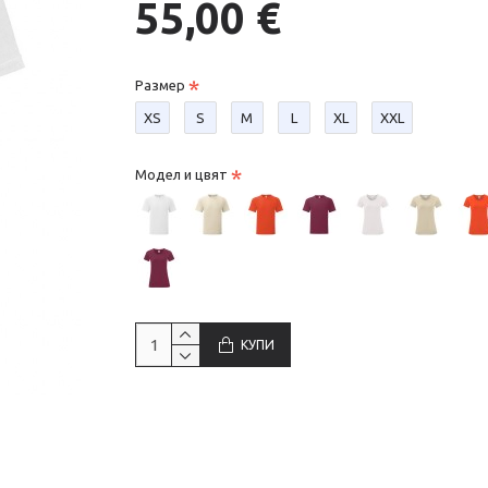
55,00 €
Размер
XS
S
М
L
XL
XXL
Модел и цвят
КУПИ