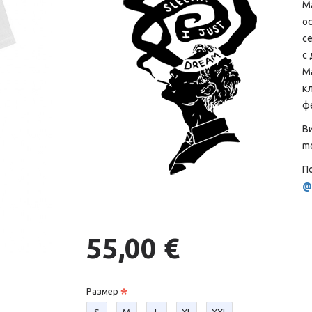
М
о
се
с 
М
к
ф
В
mo
По
@
55,00 €
Размер
S
М
L
XL
XXL