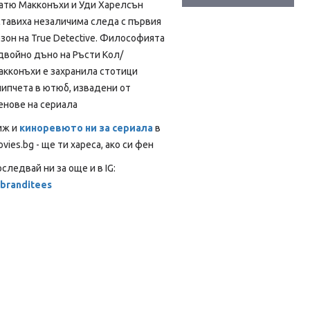
атю Макконъхи и Уди Харелсън
ставиха незаличима следа с първия
зон на True Detective. Философията
двойно дъно на Ръсти Кол/
акконъхи е захранила стотици
липчета в ютюб, извадени от
енове на сериала
иж и
киноревюто ни за сериала
в
vies.bg - ще ти хареса, ако си фен
следвай ни за още и в IG:
branditees