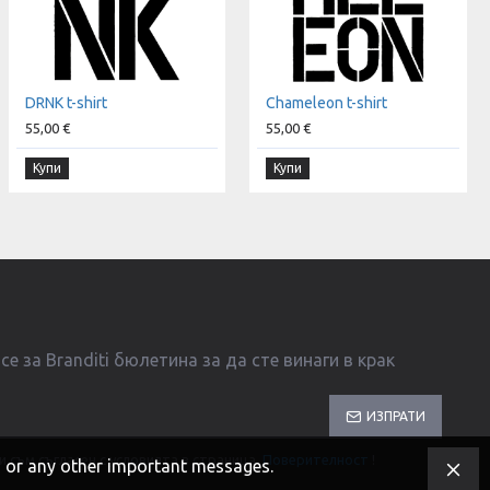
DRNK t-shirt
Chameleon t-shirt
55,00 €
55,00 €
Купи
Купи
е за Branditi бюлетина за да сте винаги в крак
ИЗПРАТИ
и съм съгласен с условията в страница
Поверителност
!
s, or any other important messages.