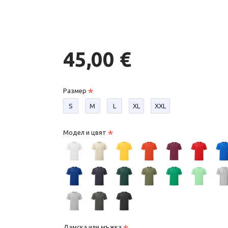
45,00 €
Размер
S
М
L
XL
XXL
Модел и цвят
Дамска или мъжка