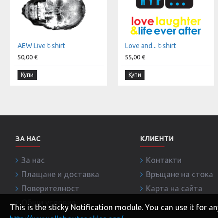
AEW Live t-shirt
Love and... t-shirt
50,00 €
55,00 €
Купи
Купи
ЗА НАС
КЛИЕНТИ
За нас
Контакти
Плащане и доставка
Връщане на стока
Поверителност
Карта на сайта
Общи условия
This is the sticky Notification module. You can use it for