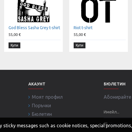
God Bless Sasha Grey t-shirt
Riot t-shirt
55,00 €
55,00 €
Купи
Купи
АКАУНТ
БЮЛЕТИН
Моят профил
Абонирайте с
Поръчки
Бюлетин
Прочел съм 
 any sticky messages such as cookie notices, special promotion