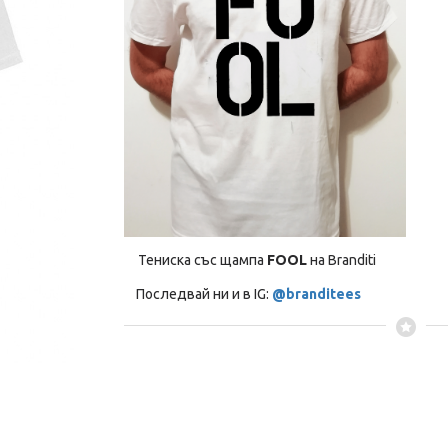
Тениска със щампа
FOOL
на Branditi
Последвай ни и в IG:
@branditees