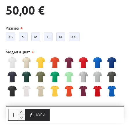
50,00 €
Размер
XS
S
М
L
XL
XXL
Модел и цвят
КУПИ