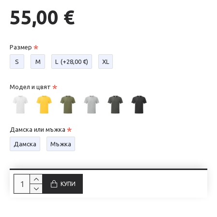
55,00 €
Размер
S
М
L
(+28,00 €)
XL
Модел и цвят
Дамска или мъжка
Дамска
Мъжка
КУПИ