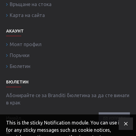
Връщане на стока
Карта на сайта
АКАУНТ
Моят профил
Поръчки
Бюлетин
БЮЛЕТИН
Абонирайте се за Branditi бюлетина за да сте винаги
в крак
ИЗПРАТИ
This is the sticky Notification module. You can use it
for any sticky messages such as cookie notices,
Прочел съм и съм съгласен с условията в страница