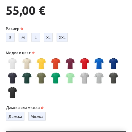
55,00 €
Размер
S
М
L
XL
XXL
Модел и цвят
Дамска или мъжка
Дамска
Мъжка