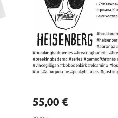
поне веднъж
огромна. Как
Величестве
#breakingb
#heisenberg
#aaronpaul
#breakingbadmemes #breakingbadedit #br
#breakingbadamc #series #gameofthrones
#vincegilligan #bobodenkirk #elcamino #l
#art #albuquerque #peakyblinders #gusfrin
55,00 €