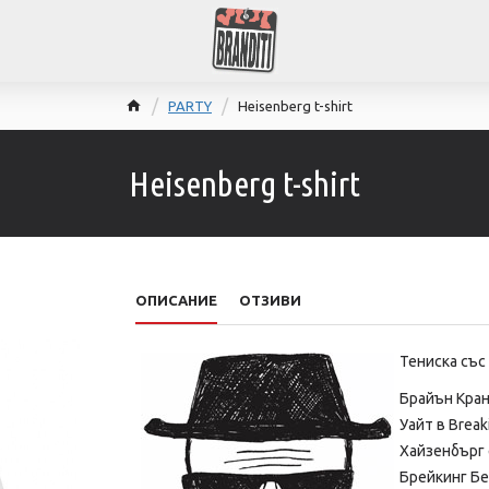
PARTY
Heisenberg t-shirt
Heisenberg t-shirt
ОПИСАНИЕ
ОТЗИВИ
Тениска съ
Брайън Кран
Уайт в Break
Хайзенбърг 
Брейкинг Бе