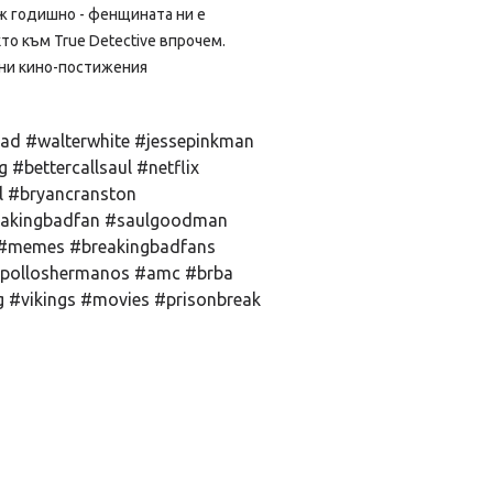
 годишно - фенщината ни е
то към True Detective впрочем.
ни кино-постижения
ad #walterwhite #jessepinkman
 #bettercallsaul #netflix
 #bryancranston
eakingbadfan #saulgoodman
 #memes #breakingbadfans
ospolloshermanos #amc #brba
g #vikings #movies #prisonbreak