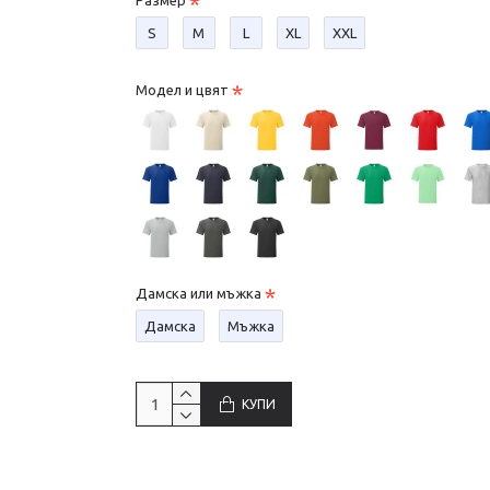
Размер
S
М
L
XL
XXL
Модел и цвят
Дамска или мъжка
Дамска
Мъжка
КУПИ