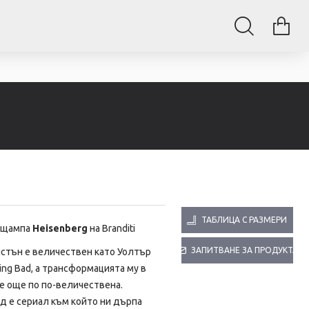
ТАБЛИЦА С РАЗМЕРИ
с щампа
Heisenberg
на Branditi
ЗАПИТВАНЕ ЗА ПРОДУКТА
стън е величествен като Уолтър
ing Bad, a трансформацията му в
е още по по-величествена.
д е сериал към който ни дърпа