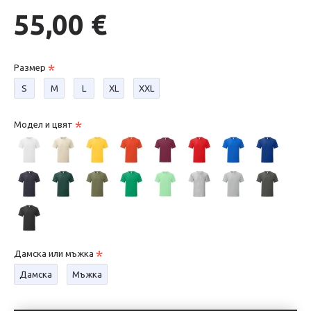
55,00 €
Размер
S
М
L
XL
XXL
Модел и цвят
Дамска или мъжка
Дамска
Мъжка